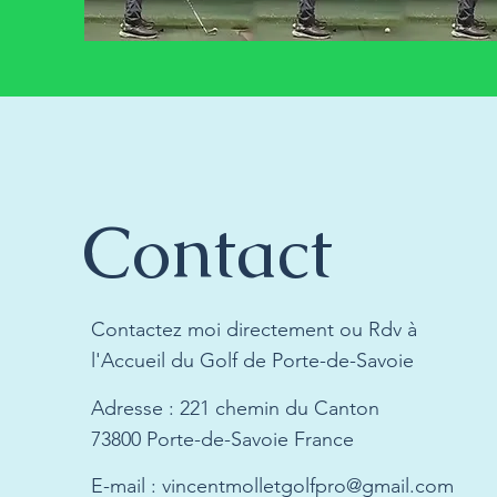
Contact
Contactez moi directement ou Rdv à
l'Accueil du Golf de Porte-de-Savoie
Adresse : 221 chemin du Canton
73800 Porte-de-Savoie France
E-mail :
vincentmolletgolfpro@gmail.com