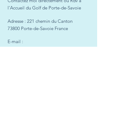
Contactez moi directement ou Rdv à
l'Accueil du Golf de Porte-de-Savoie
Adresse : 221 chemin du Canton
73800 Porte-de-Savoie France
E-mail :
vincentmolletgolfpro@gmail.c
om
Tél :
0666872352