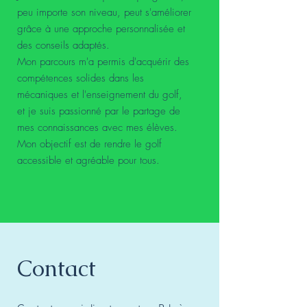
peu importe son niveau, peut s'améliorer
grâce à une approche personnalisée et
des conseils adaptés.
Mon parcours m'a permis d'acquérir des
compétences solides dans les
mécaniques et l'enseignement du golf,
et je suis passionné par le partage de
mes connaissances avec mes élèves.
Mon objectif est de rendre le golf
accessible et agréable pour tous.
Contact