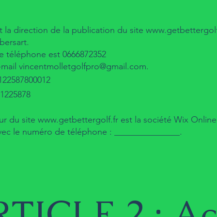
t la direction de la publication du site
www.getbettergolf
bersart.
 téléphone est 0666872352
-mail
vincentmolletgolfpro@gmail.com
.
0122587800012
01225878
ur du site
www.getbettergolf.fr
est la société Wix Online
avec le numéro de téléphone : _______________.
TICLE 2 : Acc