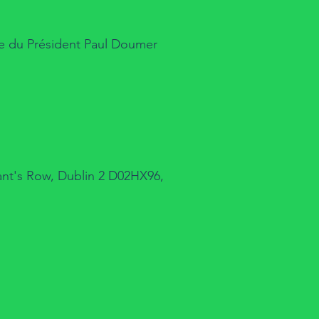
e du Président Paul Doumer
rant's Row, Dublin 2 D02HX96,