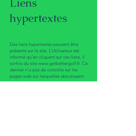
Liens
hypertextes
Des liens hypertextes peuvent être
présents sur le site. L’Utilisateur est
informé qu’en cliquant sur ces liens, il
sortira du site
www.getbettergolf.fr
. Ce
dernier n’a pas de contrôle sur les
pages web sur lesquelles aboutissent
ces liens et ne saurait, en aucun cas,
être responsable de leur contenu.
ARTICLE 7 :
Cookies