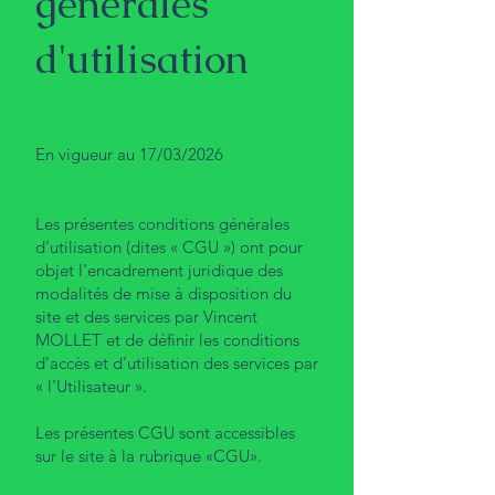
générales
d'utilisation
En vigueur au 17/03/2026
Les présentes conditions générales
d'utilisation (dites « CGU ») ont pour
objet l'encadrement juridique des
modalités de mise à disposition du
site et des services par Vincent
MOLLET et de définir les conditions
d’accès et d’utilisation des services par
« l'Utilisateur ».
Les présentes CGU sont accessibles
sur le site à la rubrique «CGU».