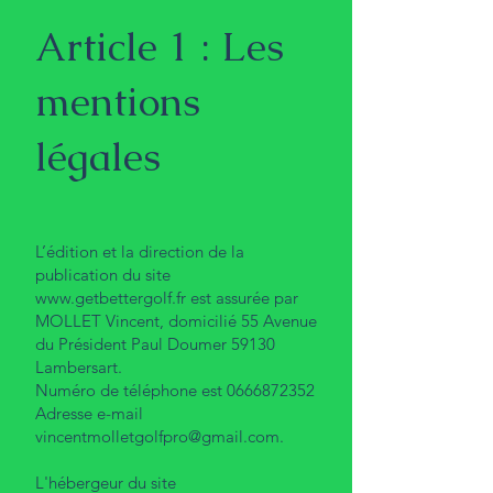
Article 1 : Les
mentions
légales
L’édition et la direction de la
publication du site
www.getbettergolf.fr
est assurée par
MOLLET Vincent, domicilié 55 Avenue
du Président Paul Doumer 59130
Lambersart.
Numéro de téléphone est
0666872352
Adresse e-mail
vincentmolletgolfpro@gmail.com
.
L'hébergeur du site