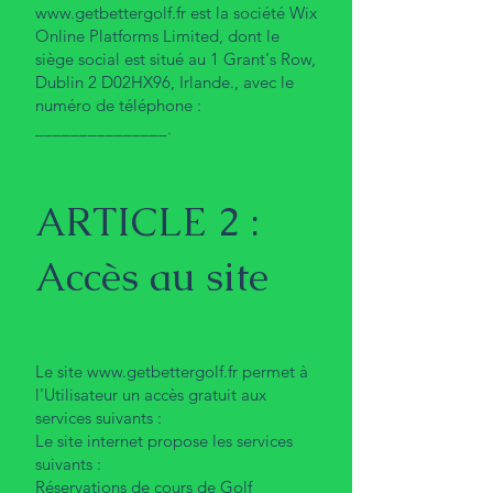
www.getbettergolf.fr
est la société Wix
Online Platforms Limited, dont le
siège social est situé au 1 Grant's Row,
Dublin 2 D02HX96, Irlande., avec le
numéro de téléphone :
_______________.
ARTICLE 2 :
Accès au site
Le site
www.getbettergolf.fr
permet à
l'Utilisateur un accès gratuit aux
services suivants :
Le site internet propose les services
suivants :
Réservations de cours de Golf