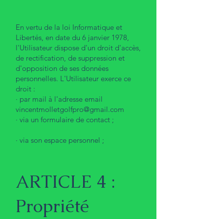
En vertu de la loi Informatique et
Libertés, en date du 6 janvier 1978,
l'Utilisateur dispose d'un droit d'accès,
de rectification, de suppression et
d'opposition de ses données
personnelles. L'Utilisateur exerce ce
droit :
· par mail à l'adresse email
vincentmolletgolfpro@gmail.com
· via un formulaire de contact ;
· via son espace personnel ;
ARTICLE 4 :
Propriété