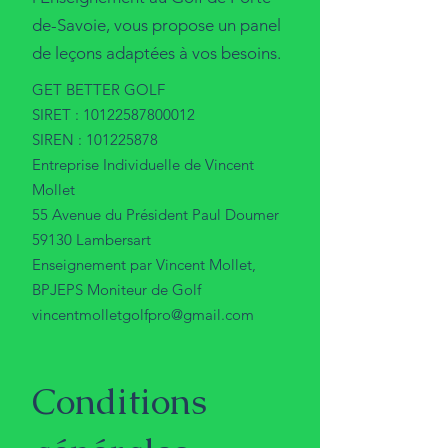
de-Savoie, vous propose un panel
de leçons adaptées à vos besoins.
GET BETTER GOLF
SIRET :
10122587800012
SIREN :
101225878
Entreprise Individuelle de Vincent
Mollet
55 Avenue du Président Paul Doumer
59130 Lambersart
Enseignement par Vincent Mollet,
BPJEPS Moniteur de Golf
vincentmolletgolfpro@gmail.com
Conditions